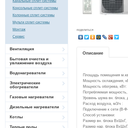
Канальные сплит-системы
Консольные сплит-системы
Колонные сплит-системы
Мульти сплит-системы
Монтаж
поделиться
Сервис
Вентиляция
Описание
Бытовая очистка и
увлажнение воздуха
Водонагреватели
Площадь помещения м.кв
Мощность охлаждения, к
Электрические
Мощность обогрева, кВт:
обогреватели
Потребляемая мощность, 
Газовые нагреватели
Уровень шума вн. блока, 
Расход воздуха, м3/ч :
Дизельные нагреватели
Подключение к сети (В-Ф-
Способ установки:
Котлы
Размер вн. блока ВхШхГ,
Размер нар. блока ВхШхГ
Теплые полы